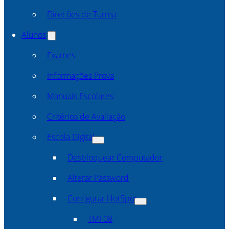
Direcões de Turma
Alunos
Exames
Informações Prova
Manuais Escolares
Critérios de Avaliação
Escola Digital
Desbloquear Computador
Alterar Password
Configurar HotSpot
TMF08