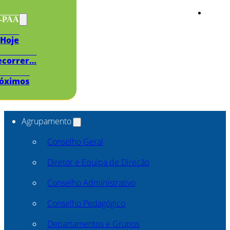
s-PAA
Hoje
ecorrer…
óximos
Agrupamento
Conselho Geral
Diretor e Equipa de Direção
Conselho Administrativo
Conselho Pedagógico
Departamentos e Grupos