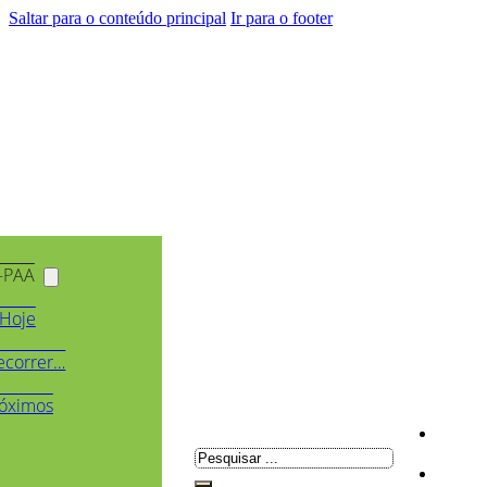
Saltar para o conteúdo principal
Ir para o footer
-PAA
Hoje
ecorrer…
óximos
Pesquisar