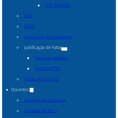
ZTE_MF920U
IAVE
DGES
Associação de Estudantes
Justificação de Faltas
Impresso editável
Impresso PDF
Provas IAVE 0.0.12
Docentes
Contratação de Escola
Contratação AECs