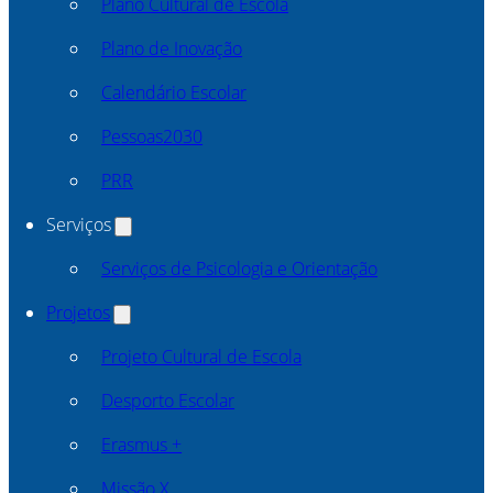
Plano Cultural de Escola
Plano de Inovação
Calendário Escolar
Pessoas2030
PRR
Serviços
Serviços de Psicologia e Orientação
Projetos
Projeto Cultural de Escola
Desporto Escolar
Erasmus +
Missão X