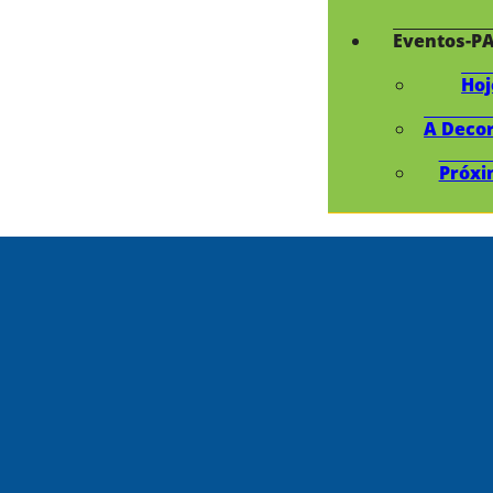
Eventos-P
Hoj
A Deco
Próxi