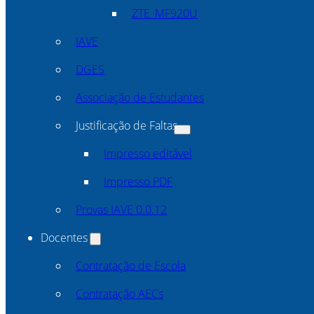
ZTE_MF920U
IAVE
DGES
Associação de Estudantes
Justificação de Faltas
Impresso editável
Impresso PDF
Provas IAVE 0.0.12
Docentes
Contratação de Escola
Contratação AECs