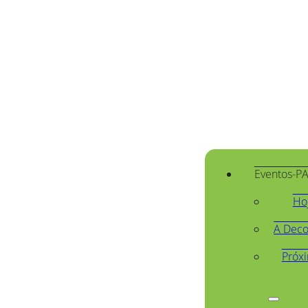
Eventos-P
Ho
A Deco
Próx