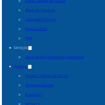
Plano Cultural de Escola
Plano de Inovação
Calendário Escolar
Pessoas2030
PRR
Serviços
Serviços de Psicologia e Orientação
Projetos
Projeto Cultural de Escola
Desporto Escolar
Erasmus +
Missão X