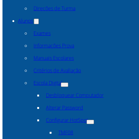
Direcões de Turma
Alunos
Exames
Informações Prova
Manuais Escolares
Critérios de Avaliação
Escola Digital
Desbloquear Computador
Alterar Password
Configurar HotSpot
TMF08