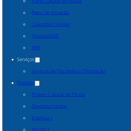
Plano Cultural de Escola
Plano de Inovação
Calendário Escolar
Pessoas2030
PRR
Serviços
Serviços de Psicologia e Orientação
Projetos
Projeto Cultural de Escola
Desporto Escolar
Erasmus +
Missão X