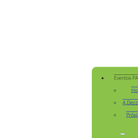
Eventos-P
Ho
A Deco
Próx