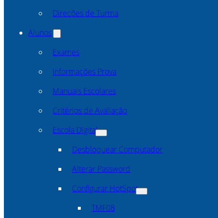
Direcões de Turma
Alunos
Exames
Informações Prova
Manuais Escolares
Critérios de Avaliação
Escola Digital
Desbloquear Computador
Alterar Password
Configurar HotSpot
TMF08