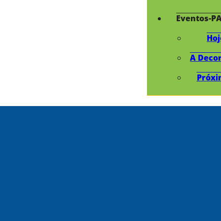
Eventos-P
Hoj
A Deco
Próxi