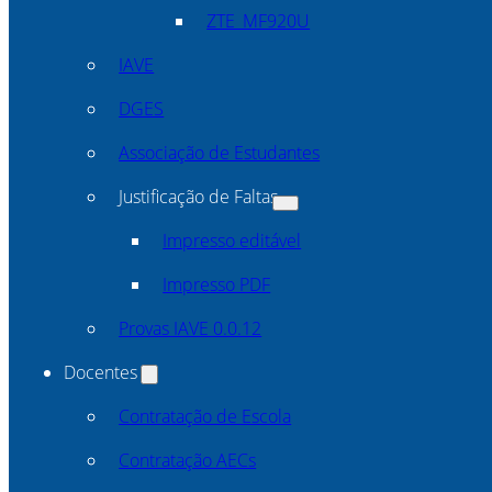
ZTE_MF920U
IAVE
DGES
Associação de Estudantes
Justificação de Faltas
Impresso editável
Impresso PDF
Provas IAVE 0.0.12
Docentes
Contratação de Escola
Contratação AECs