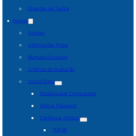
Direcões de Turma
Alunos
Exames
Informações Prova
Manuais Escolares
Critérios de Avaliação
Escola Digital
Desbloquear Computador
Alterar Password
Configurar HotSpot
TMF08