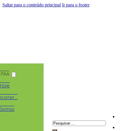
Saltar para o conteúdo principal
Ir para o footer
-PAA
Hoje
ecorrer…
óximos
Pesquisar