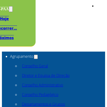
s-PAA
Hoje
ecorrer…
óximos
Agrupamento
Conselho Geral
Diretor e Equipa de Direção
Conselho Administrativo
Conselho Pedagógico
Departamentos e Grupos