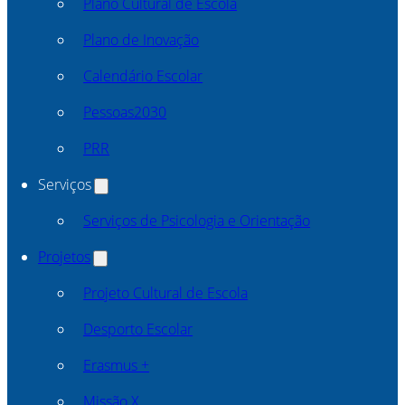
Plano Cultural de Escola
Plano de Inovação
Calendário Escolar
Pessoas2030
PRR
Serviços
Serviços de Psicologia e Orientação
Projetos
Projeto Cultural de Escola
Desporto Escolar
Erasmus +
Missão X