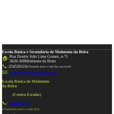
Escola Básica e Secundária de Moimenta da Beira
Rua Doutor João Lima Gomes, n-º3
🏠:
3620-368
Moimenta da Beira
📞:
254520110
(Chamada para a rede fixa nacional)
📧:
servicos@escolasmoimenta.pt
Escola Básica de Moimenta
da Beira
(Centro Escolar)
📞:
254 520 150
(Chamada para a rede fixa