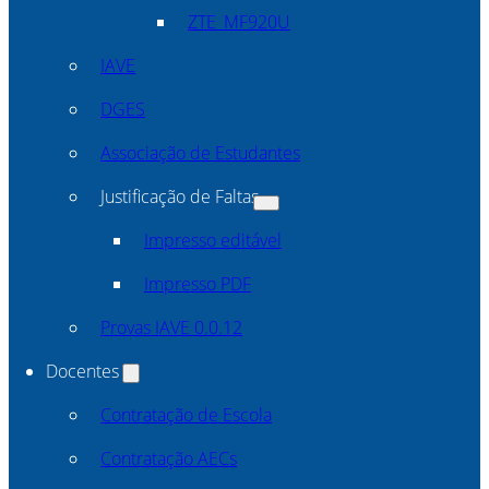
ZTE_MF920U
IAVE
DGES
Associação de Estudantes
Justificação de Faltas
Impresso editável
Impresso PDF
Provas IAVE 0.0.12
Docentes
Contratação de Escola
Contratação AECs