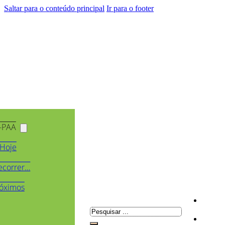
Saltar para o conteúdo principal
Ir para o footer
-PAA
Hoje
ecorrer…
óximos
Pesquisar