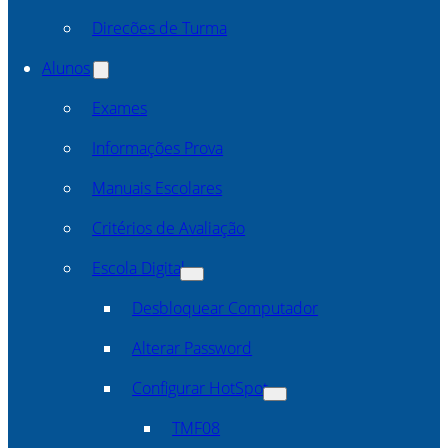
Direcões de Turma
Alunos
Exames
Informações Prova
Manuais Escolares
Critérios de Avaliação
Escola Digital
Desbloquear Computador
Alterar Password
Configurar HotSpot
TMF08