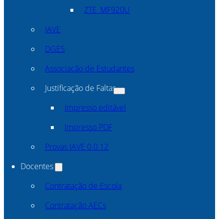
ZTE_MF920U
IAVE
DGES
Associação de Estudantes
Justificação de Faltas
Impresso editável
Impresso PDF
Provas IAVE 0.0.12
Docentes
Contratação de Escola
Contratação AECs