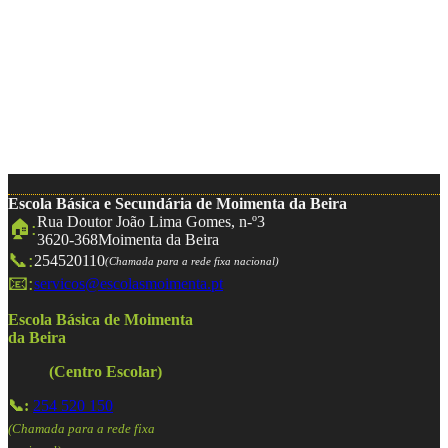
Escola Básica e Secundária de Moimenta da Beira
Rua Doutor João Lima Gomes, n-º3
🏠:
3620-368
Moimenta da Beira
📞:
254520110
(Chamada para a rede fixa nacional)
📧:
servicos@escolasmoimenta.pt
Escola Básica de Moimenta
da Beira
(Centro Escolar)
📞:
254 520 150
(Chamada para a rede fixa