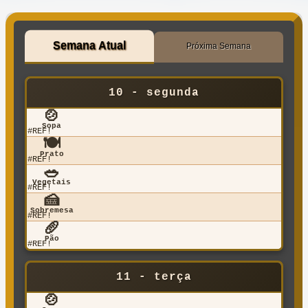
Semana Atual
Próxima Semana
10 - segunda
🍲
Sopa
#REF!
🍽️
Prato
#REF!
🥗
Vegetais
#REF!
🍰
Sobremesa
#REF!
🥖
Pão
#REF!
11 - terça
🍲