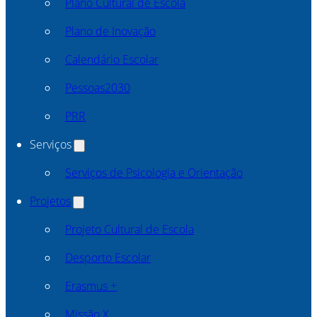
Plano Cultural de Escola
Plano de Inovação
Calendário Escolar
Pessoas2030
PRR
Serviços
Serviços de Psicologia e Orientação
Projetos
Projeto Cultural de Escola
Desporto Escolar
Erasmus +
Missão X