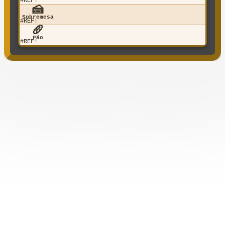
#REF!
🍰
Sobremesa
#REF!
🥖
Pão
#REF!