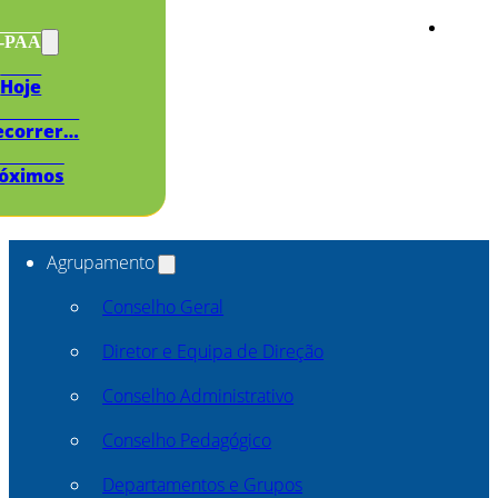
s-PAA
Hoje
ecorrer…
óximos
Agrupamento
Conselho Geral
Diretor e Equipa de Direção
Conselho Administrativo
Conselho Pedagógico
Departamentos e Grupos