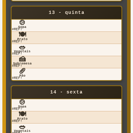
13 - quinta
🍲
Sopa
#REF!
🍽️
Prato
#REF!
🥗
Vegetais
#REF!
🍰
Sobremesa
#REF!
🥖
Pão
#REF!
14 - sexta
🍲
Sopa
#REF!
🍽️
Prato
#REF!
🥗
Vegetais