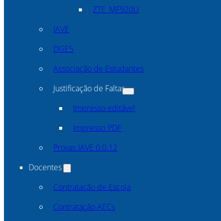
ZTE_MF920U
IAVE
DGES
Associação de Estudantes
Justificação de Faltas
Impresso editável
Impresso PDF
Provas IAVE 0.0.12
Docentes
Contratação de Escola
Contratação AECs