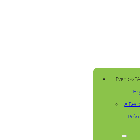
Eventos-P
Ho
A Deco
Próx