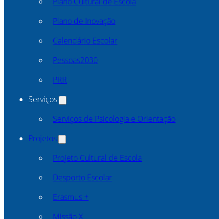
Plano Cultural de Escola
Plano de Inovação
Calendário Escolar
Pessoas2030
PRR
Serviços
Serviços de Psicologia e Orientação
Projetos
Projeto Cultural de Escola
Desporto Escolar
Erasmus +
Missão X