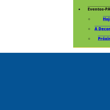
Eventos-P
Hoj
A Deco
Próxi