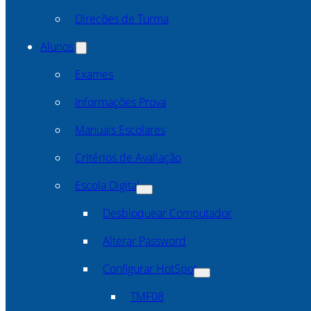
Direcões de Turma
Alunos
Exames
Informações Prova
Manuais Escolares
Critérios de Avaliação
Escola Digital
Desbloquear Computador
Alterar Password
Configurar HotSpot
TMF08