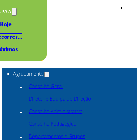
s-PAA
Hoje
ecorrer…
óximos
Agrupamento
Conselho Geral
Diretor e Equipa de Direção
Conselho Administrativo
Conselho Pedagógico
Departamentos e Grupos