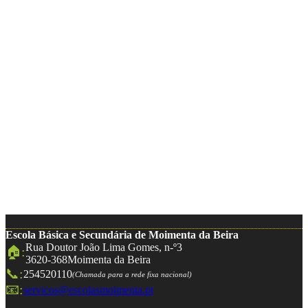
Escola Básica e Secundária de Moimenta da Beira
Rua Doutor João Lima Gomes, n-º3
🏠:
3620-368
Moimenta da Beira
📞:
254520110
(Chamada para a rede fixa nacional)
📧:
servicos@escolasmoimenta.pt