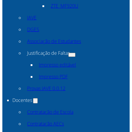
ZTE_MF920U
IAVE
DGES
Associação de Estudantes
Justificação de Faltas
Impresso editável
Impresso PDF
Provas IAVE 0.0.12
Docentes
Contratação de Escola
Contratação AECs