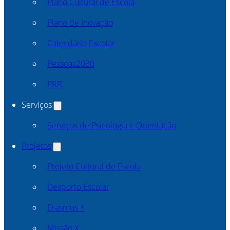
Plano Cultural de Escola
Plano de Inovação
Calendário Escolar
Pessoas2030
PRR
Serviços
Serviços de Psicologia e Orientação
Projetos
Projeto Cultural de Escola
Desporto Escolar
Erasmus +
Missão X