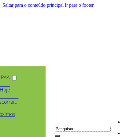
Saltar para o conteúdo principal
Ir para o footer
-PAA
Hoje
ecorrer…
óximos
Pesquisar