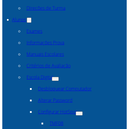
Direcões de Turma
Alunos
Exames
Informações Prova
Manuais Escolares
Critérios de Avaliação
Escola Digital
Desbloquear Computador
Alterar Password
Configurar HotSpot
TMF08