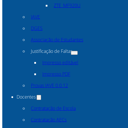
ZTE_MF920U
IAVE
DGES
Associação de Estudantes
Justificação de Faltas
Impresso editável
Impresso PDF
Provas IAVE 0.0.12
Docentes
Contratação de Escola
Contratação AECs