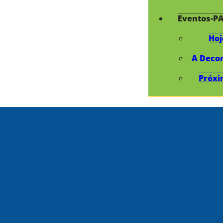
Eventos-P
Hoj
A Deco
Próxi