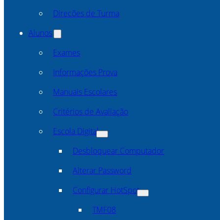
Direcões de Turma
Alunos
Exames
Informações Prova
Manuais Escolares
Critérios de Avaliação
Escola Digital
Desbloquear Computador
Alterar Password
Configurar HotSpot
TMF08