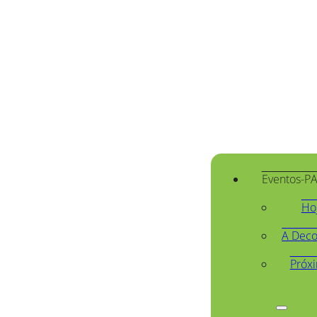
Eventos-P
Ho
A Deco
Próx