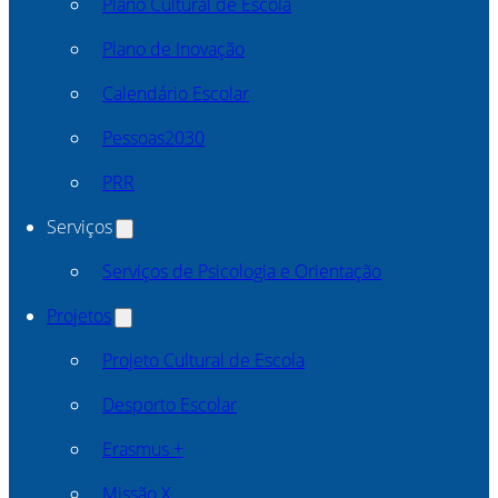
Plano Cultural de Escola
Plano de Inovação
Calendário Escolar
Pessoas2030
PRR
Serviços
Serviços de Psicologia e Orientação
Projetos
Projeto Cultural de Escola
Desporto Escolar
Erasmus +
Missão X