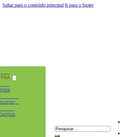
Saltar para o conteúdo principal
Ir para o footer
-PAA
Hoje
ecorrer…
óximos
Pesquisar