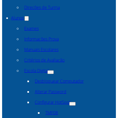
Direcões de Turma
Alunos
Exames
Informações Prova
Manuais Escolares
Critérios de Avaliação
Escola Digital
Desbloquear Computador
Alterar Password
Configurar HotSpot
TMF08