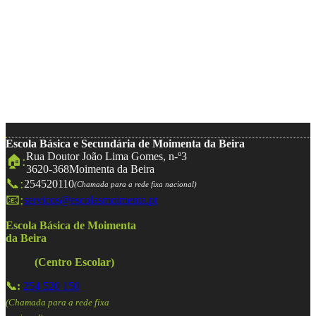
Escola Básica e Secundária de Moimenta da Beira
Rua Doutor João Lima Gomes, n-º3
🏠:
3620-368
Moimenta da Beira
📞:
254520110
(Chamada para a rede fixa nacional)
📧:
servicos@escolasmoimenta.pt
Escola Básica de Moimenta
da Beira
(Centro Escolar)
📞:
254 520 150
(Chamada para a rede fixa