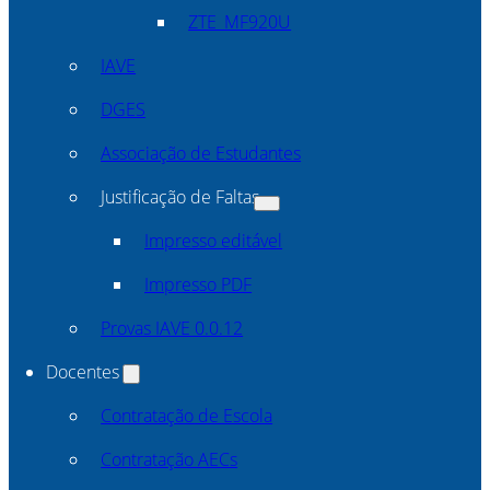
ZTE_MF920U
IAVE
DGES
Associação de Estudantes
Justificação de Faltas
Impresso editável
Impresso PDF
Provas IAVE 0.0.12
Docentes
Contratação de Escola
Contratação AECs