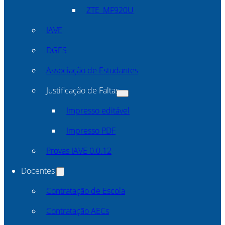
ZTE_MF920U
IAVE
DGES
Associação de Estudantes
Justificação de Faltas
Impresso editável
Impresso PDF
Provas IAVE 0.0.12
Docentes
Contratação de Escola
Contratação AECs