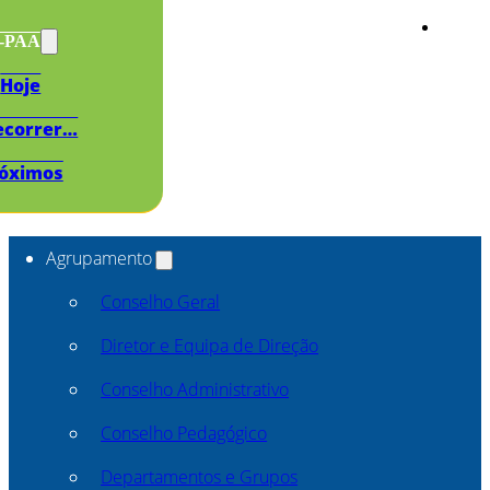
s-PAA
Hoje
ecorrer…
óximos
Agrupamento
Conselho Geral
Diretor e Equipa de Direção
Conselho Administrativo
Conselho Pedagógico
Departamentos e Grupos