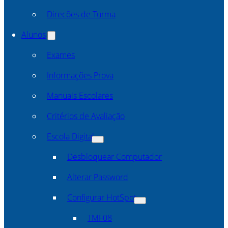
Direcões de Turma
Alunos
Exames
Informações Prova
Manuais Escolares
Critérios de Avaliação
Escola Digital
Desbloquear Computador
Alterar Password
Configurar HotSpot
TMF08