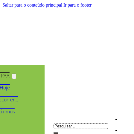
Saltar para o conteúdo principal
Ir para o footer
-PAA
Hoje
ecorrer…
óximos
Pesquisar