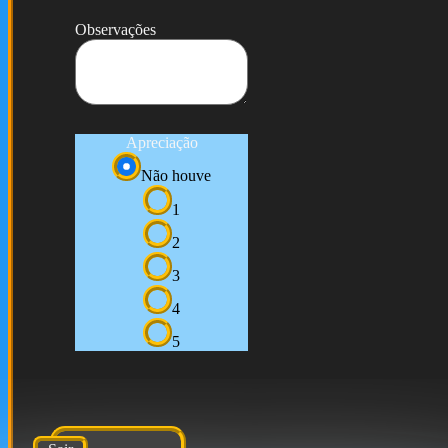
Observações
Apreciação
Não houve
1
2
3
4
5