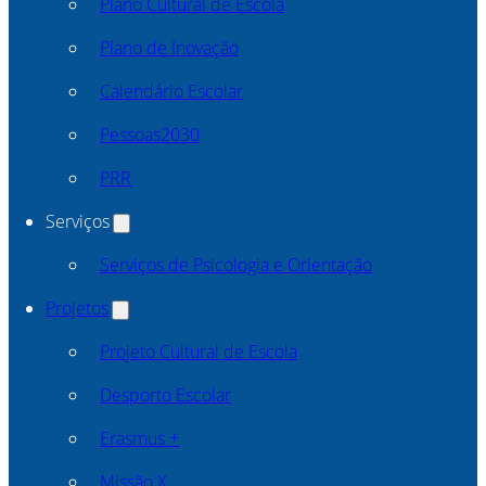
Plano Cultural de Escola
Plano de Inovação
Calendário Escolar
Pessoas2030
PRR
Serviços
Serviços de Psicologia e Orientação
Projetos
Projeto Cultural de Escola
Desporto Escolar
Erasmus +
Missão X