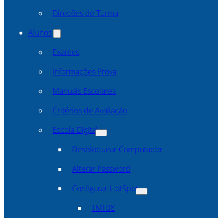
Direcões de Turma
Alunos
Exames
Informações Prova
Manuais Escolares
Critérios de Avaliação
Escola Digital
Desbloquear Computador
Alterar Password
Configurar HotSpot
TMF08