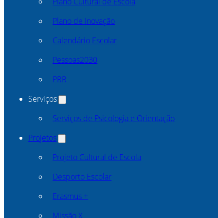
Plano Cultural de Escola
Plano de Inovação
Calendário Escolar
Pessoas2030
PRR
Serviços
Serviços de Psicologia e Orientação
Projetos
Projeto Cultural de Escola
Desporto Escolar
Erasmus +
Missão X