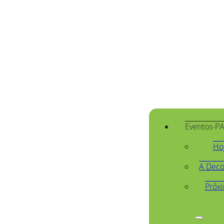
Eventos-P
Ho
A Deco
Próx