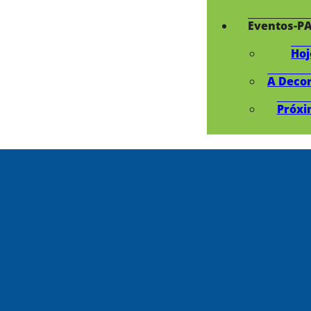
Eventos-P
Hoj
A Deco
Próxi