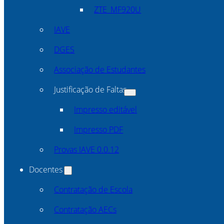
ZTE_MF920U
IAVE
DGES
Associação de Estudantes
Justificação de Faltas
Impresso editável
Impresso PDF
Provas IAVE 0.0.12
Docentes
Contratação de Escola
Contratação AECs