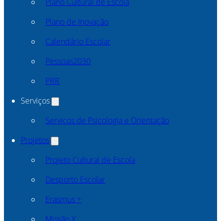
Plano Cultural de Escola
Plano de Inovação
Calendário Escolar
Pessoas2030
PRR
Serviços
Serviços de Psicologia e Orientação
Projetos
Projeto Cultural de Escola
Desporto Escolar
Erasmus +
Missão X