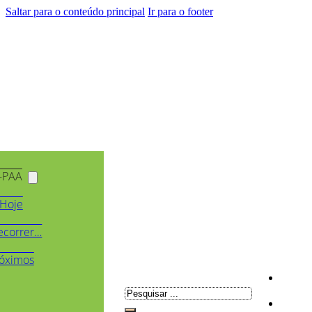
Saltar para o conteúdo principal
Ir para o footer
-PAA
Hoje
ecorrer…
óximos
Pesquisar