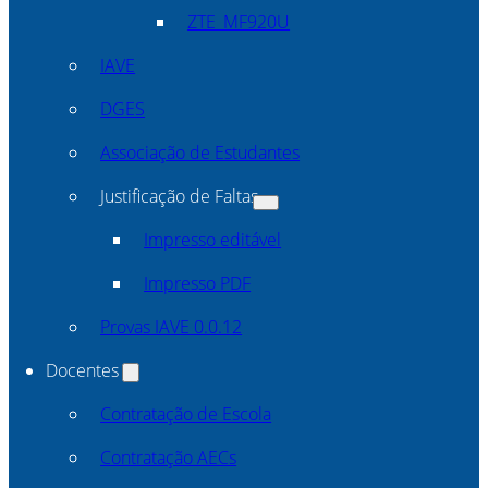
ZTE_MF920U
IAVE
DGES
Associação de Estudantes
Justificação de Faltas
Impresso editável
Impresso PDF
Provas IAVE 0.0.12
Docentes
Contratação de Escola
Contratação AECs