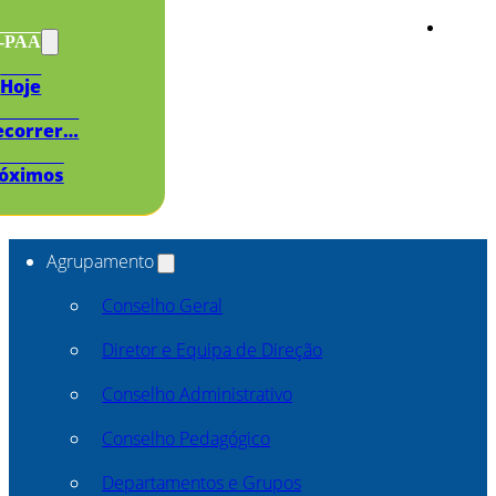
s-PAA
Hoje
ecorrer…
óximos
Agrupamento
Conselho Geral
Diretor e Equipa de Direção
Conselho Administrativo
Conselho Pedagógico
Departamentos e Grupos