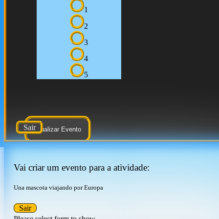
1
2
3
4
5
Sair
Atualizar Evento
Vai criar um evento para a atividade:
Una mascota viajando por Europa
Sair
Please select form to show