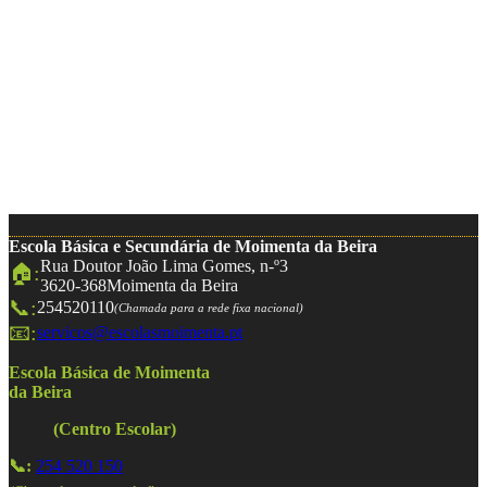
Escola Básica e Secundária de Moimenta da Beira
Rua Doutor João Lima Gomes, n-º3
🏠:
3620-368
Moimenta da Beira
📞:
254520110
(Chamada para a rede fixa nacional)
📧:
servicos@escolasmoimenta.pt
Escola Básica de Moimenta
da Beira
(Centro Escolar)
📞:
254 520 150