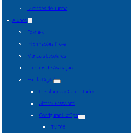
Direcões de Turma
Alunos
Exames
Informações Prova
Manuais Escolares
Critérios de Avaliação
Escola Digital
Desbloquear Computador
Alterar Password
Configurar HotSpot
TMF08