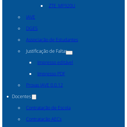
ZTE_MF920U
IAVE
DGES
Associação de Estudantes
Justificação de Faltas
Impresso editável
Impresso PDF
Provas IAVE 0.0.12
Docentes
Contratação de Escola
Contratação AECs