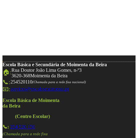
Escola Básica e Secundária de Moimenta da Beira
Rua Doutor João Lima Gomes, n-º3
🏠:
3620-368
Moimenta da Beira
📞:
254520110
(Chamada para a rede fixa nacional)
📧:
servicos@escolasmoimenta.pt
Escola Básica de Moimenta
da Beira
(Centro Escolar)
📞:
254 520 150
(Chamada para a rede fixa