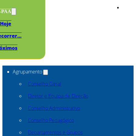
s-PAA
Hoje
ecorrer…
óximos
Agrupamento
Conselho Geral
Diretor e Equipa de Direção
Conselho Administrativo
Conselho Pedagógico
Departamentos e Grupos