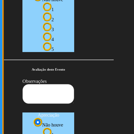
1
2
3
4
5
Avaliação deste Evento
Observações
Apreciação
Não houve