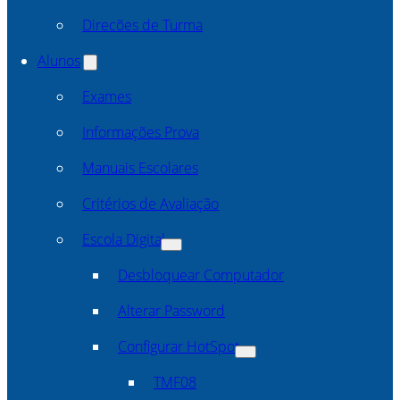
Direcões de Turma
Alunos
Exames
Informações Prova
Manuais Escolares
Critérios de Avaliação
Escola Digital
Desbloquear Computador
Alterar Password
Configurar HotSpot
TMF08