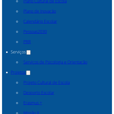
Plano Cultural de Escola
Plano de Inovação
Calendário Escolar
Pessoas2030
PRR
Serviços
Serviços de Psicologia e Orientação
Projetos
Projeto Cultural de Escola
Desporto Escolar
Erasmus +
Missão X