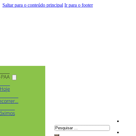
Saltar para o conteúdo principal
Ir para o footer
-PAA
Hoje
ecorrer…
óximos
Pesquisar