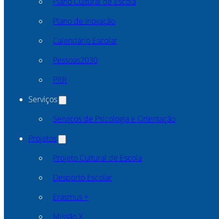
Plano Cultural de Escola
Plano de Inovação
Calendário Escolar
Pessoas2030
PRR
Serviços
Serviços de Psicologia e Orientação
Projetos
Projeto Cultural de Escola
Desporto Escolar
Erasmus +
Missão X