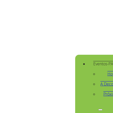
Eventos-P
Ho
A Deco
Próx