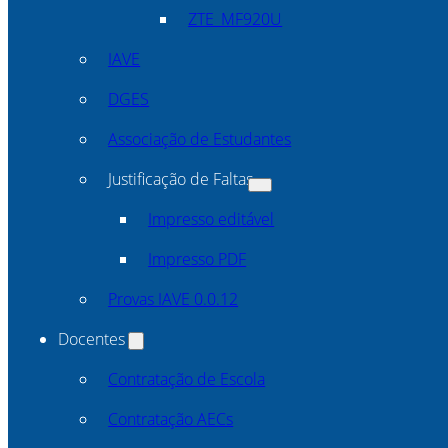
ZTE_MF920U
IAVE
DGES
Associação de Estudantes
Justificação de Faltas
Impresso editável
Impresso PDF
Provas IAVE 0.0.12
Docentes
Contratação de Escola
Contratação AECs