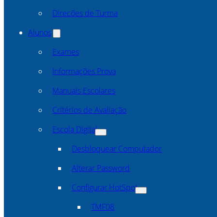
Direcões de Turma
Alunos
Exames
Informações Prova
Manuais Escolares
Critérios de Avaliação
Escola Digital
Desbloquear Computador
Alterar Password
Configurar HotSpot
TMF08