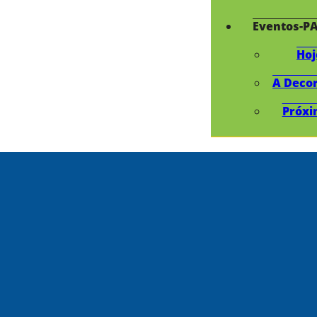
Eventos-P
Hoj
A Deco
Próxi