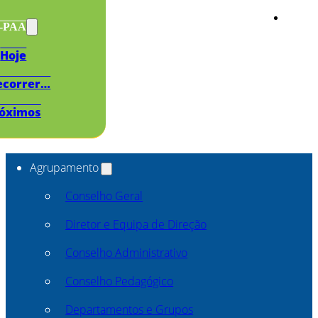
s-PAA
Hoje
ecorrer…
óximos
Agrupamento
Conselho Geral
Diretor e Equipa de Direção
Conselho Administrativo
Conselho Pedagógico
Departamentos e Grupos