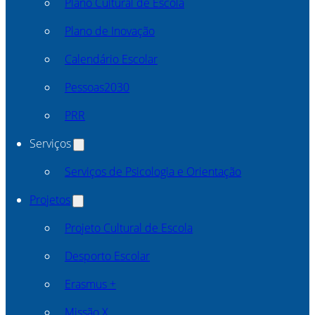
Plano Cultural de Escola
Plano de Inovação
Calendário Escolar
Pessoas2030
PRR
Serviços
Serviços de Psicologia e Orientação
Projetos
Projeto Cultural de Escola
Desporto Escolar
Erasmus +
Missão X