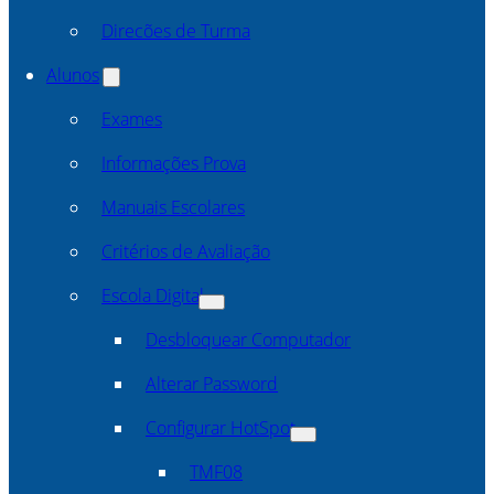
Direcões de Turma
Alunos
Exames
Informações Prova
Manuais Escolares
Critérios de Avaliação
Escola Digital
Desbloquear Computador
Alterar Password
Configurar HotSpot
TMF08