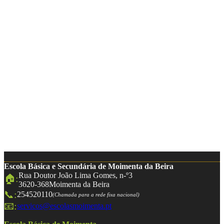
Escola Básica e Secundária de Moimenta da Beira
Rua Doutor João Lima Gomes, n-º3
🏠:
3620-368
Moimenta da Beira
📞:
254520110
(Chamada para a rede fixa nacional)
📧:
servicos@escolasmoimenta.pt