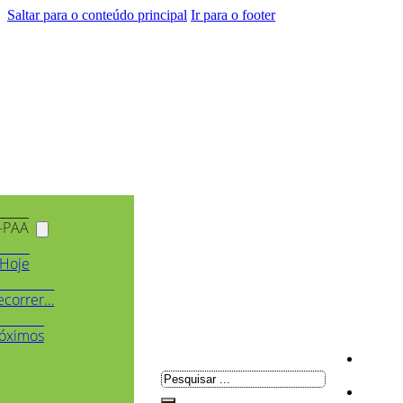
Saltar para o conteúdo principal
Ir para o footer
-PAA
Hoje
ecorrer…
óximos
Pesquisar