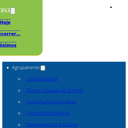
s-PAA
Hoje
ecorrer…
óximos
Agrupamento
Conselho Geral
Diretor e Equipa de Direção
Conselho Administrativo
Conselho Pedagógico
Departamentos e Grupos