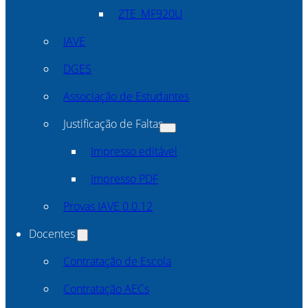
ZTE_MF920U
IAVE
DGES
Associação de Estudantes
Justificação de Faltas
Impresso editável
Impresso PDF
Provas IAVE 0.0.12
Docentes
Contratação de Escola
Contratação AECs