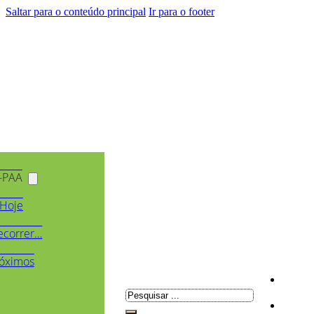
Saltar para o conteúdo principal
Ir para o footer
-PAA
Hoje
ecorrer…
óximos
Pesquisar