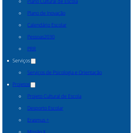
Plano Cultural de Escola
Plano de Inovação
Calendário Escolar
Pessoas2030
PRR
Serviços
Serviços de Psicologia e Orientação
Projetos
Projeto Cultural de Escola
Desporto Escolar
Erasmus +
Missão X