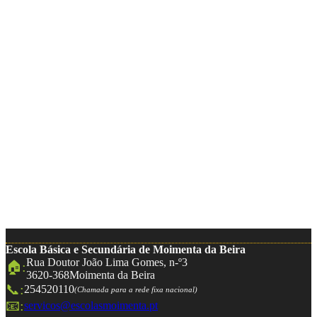
Escola Básica e Secundária de Moimenta da Beira
Rua Doutor João Lima Gomes, n-º3
🏠:
3620-368
Moimenta da Beira
📞:
254520110
(Chamada para a rede fixa nacional)
📧:
servicos@escolasmoimenta.pt