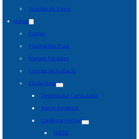
Direcões de Turma
Alunos
Exames
Informações Prova
Manuais Escolares
Critérios de Avaliação
Escola Digital
Desbloquear Computador
Alterar Password
Configurar HotSpot
TMF08