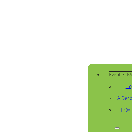
Eventos-P
Ho
A Deco
Próx