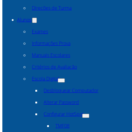
Direcões de Turma
Alunos
Exames
Informações Prova
Manuais Escolares
Critérios de Avaliação
Escola Digital
Desbloquear Computador
Alterar Password
Configurar HotSpot
TMF08