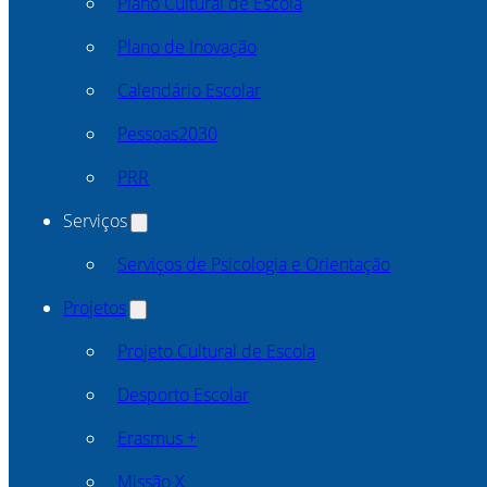
Plano Cultural de Escola
Plano de Inovação
Calendário Escolar
Pessoas2030
PRR
Serviços
Serviços de Psicologia e Orientação
Projetos
Projeto Cultural de Escola
Desporto Escolar
Erasmus +
Missão X