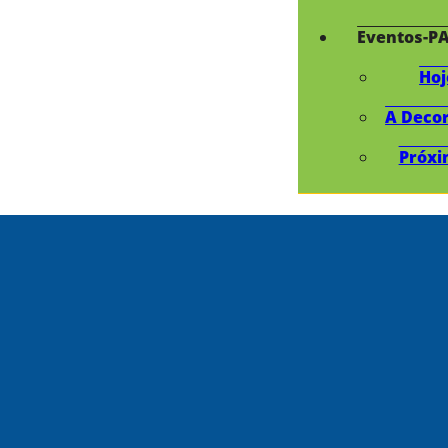
Eventos-P
Hoj
A Deco
Próxi