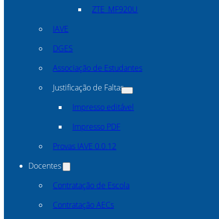
ZTE_MF920U
IAVE
DGES
Associação de Estudantes
Justificação de Faltas
Impresso editável
Impresso PDF
Provas IAVE 0.0.12
Docentes
Contratação de Escola
Contratação AECs