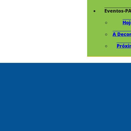
Eventos-P
Hoj
A Deco
Próxi