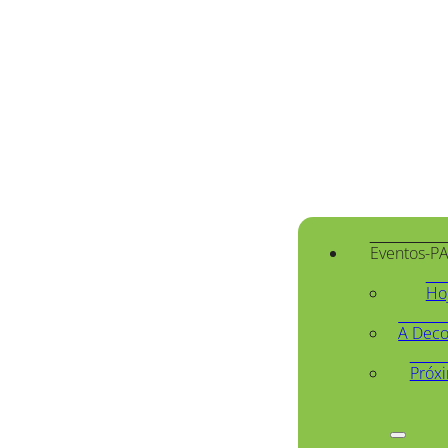
Eventos-P
Ho
A Deco
Próx