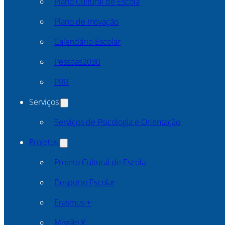
Plano Cultural de Escola
Plano de Inovação
Calendário Escolar
Pessoas2030
PRR
Serviços
Serviços de Psicologia e Orientação
Projetos
Projeto Cultural de Escola
Desporto Escolar
Erasmus +
Missão X