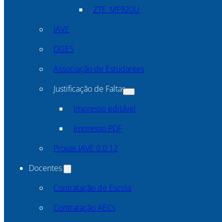
ZTE_MF920U
IAVE
DGES
Associação de Estudantes
Justificação de Faltas
Impresso editável
Impresso PDF
Provas IAVE 0.0.12
Docentes
Contratação de Escola
Contratação AECs