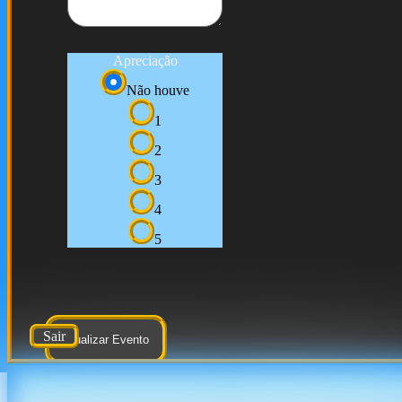
Apreciação
Não houve
1
2
3
4
5
Sair
Atualizar Evento