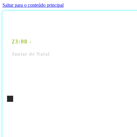
Saltar para o conteúdo principal
23:08 -
Jantar de Natal
Sed magna purus, fermentum eu, tincidunt eu, varius ut, felis.
aliquet eget, lobortis pellentesque, rutrum eu, nisl. In auctor lo
ligula non mi varius sagittis. Morbi mollis tellus ac sapien. Don
scelerisque quis, convallis in, nisi. Sed lectus. Ut id nisl quis
Integer tincidunt.