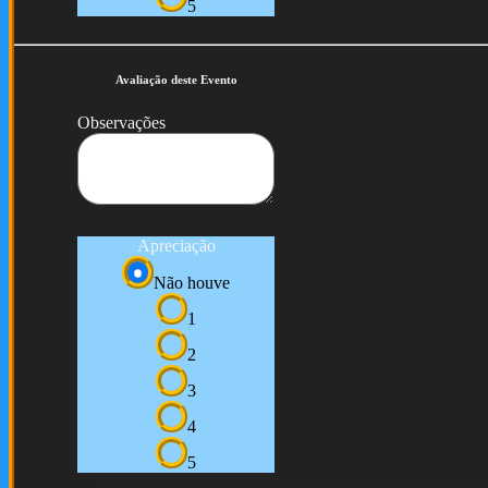
5
Avaliação deste Evento
Observações
Apreciação
Não houve
1
2
3
4
5