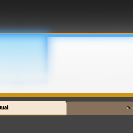
bita
tual
Pró