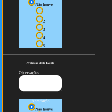
Não houve
1
2
3
4
5
Avaliação deste Evento
Observações
Apreciação
Não houve