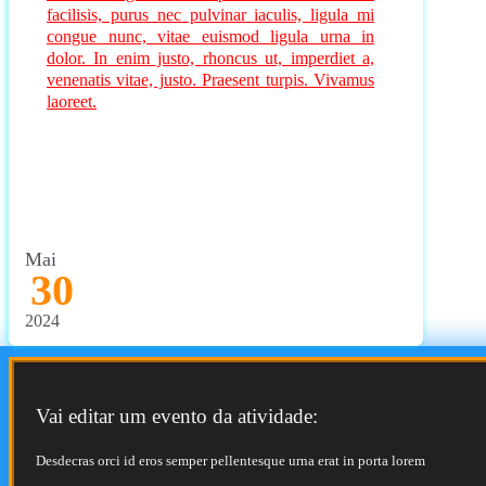
facilisis, purus nec pulvinar iaculis, ligula mi
congue nunc, vitae euismod ligula urna in
dolor. In enim justo, rhoncus ut, imperdiet a,
venenatis vitae, justo. Praesent turpis. Vivamus
laoreet.
Mai
30
2024
Vai editar um evento da atividade:
Desdecras orci id eros semper pellentesque urna erat in porta lorem