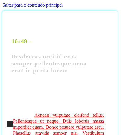
Saltar para o conteúdo principal
10:49 -
Desdecras orci id eros
semper pellentesque urna
erat in porta lorem
Suspendisse enim turpis, dictum sed, iaculis a,
condimentum nec, nisi. Nunc interdum lacus sit
amet orci. In ut quam vitae odio lacinia
tincidunt.
Aenean vulputate eleifend tellus.
Pellentesque ut neque. Duis lobortis massa
imperdiet quam. Donec posuere vulputate arcu.
Phasellus gravida semper nisi. Vestibulum