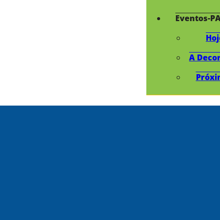
Eventos-P
Hoj
A Deco
Próxi