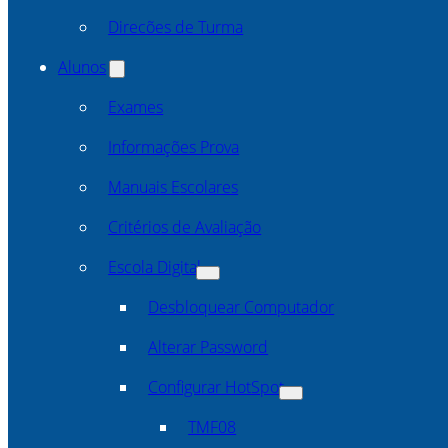
Direcões de Turma
Alunos
Exames
Informações Prova
Manuais Escolares
Critérios de Avaliação
Escola Digital
Desbloquear Computador
Alterar Password
Configurar HotSpot
TMF08