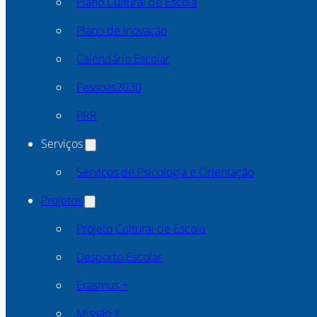
Plano Cultural de Escola
Plano de Inovação
Calendário Escolar
Pessoas2030
PRR
Serviços
Serviços de Psicologia e Orientação
Projetos
Projeto Cultural de Escola
Desporto Escolar
Erasmus +
Missão X