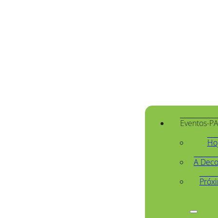
Eventos-P
Ho
A Deco
Próx