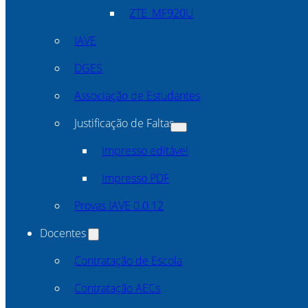
ZTE_MF920U
IAVE
DGES
Associação de Estudantes
Justificação de Faltas
Impresso editável
Impresso PDF
Provas IAVE 0.0.12
Docentes
Contratação de Escola
Contratação AECs